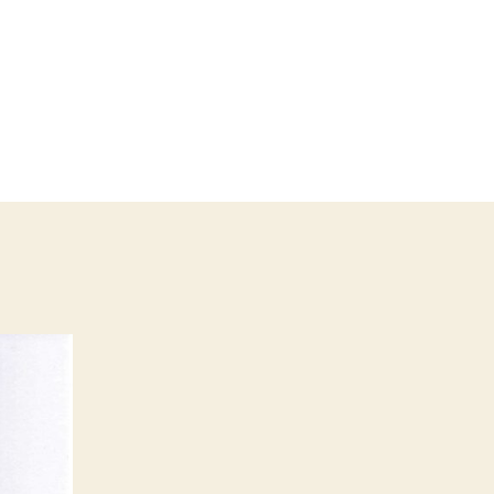
u
inladung
ur
itgliederversammlung
026