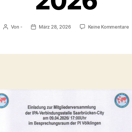
2026
z
Von
-
März 28, 2026
Keine Kommentare
Beitragsautor
Beitragsdatum
E
z
M
2